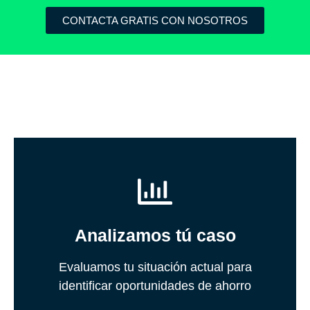
CONTACTA GRATIS CON NOSOTROS
Conoce más
adaptado a tu consumo
Analizamos tú caso
Encuentra el potencial de ahorro
forma detallada y sin compromiso.
Evaluamos tu situación actual para
identificar oportunidades de ahorro
Estudiamos tus costes energéticos de