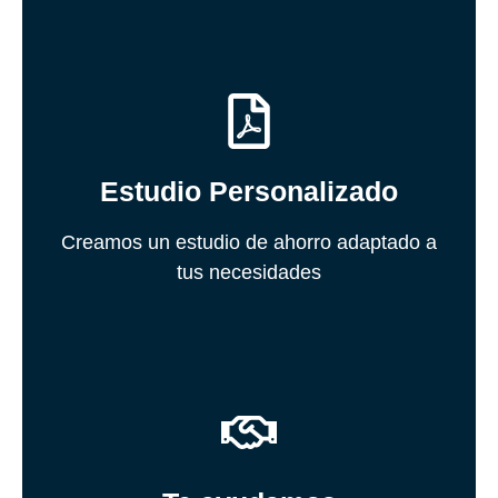
Solicita tu estudio
optimizar tu consumo
Estudio Personalizado
reducir tus gastos energéticos y
recomendaciones específicas para
Creamos un estudio de ahorro adaptado a
tus necesidades
Recibe un informe detallado con
Hablemos
complicaciones