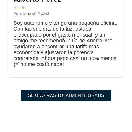






Autónomo en Madrid
Pr
Soy autónomo y tengo una pequeña oficina.
N
Con las subidas de la luz, estaba
c
preocupado por el gasto mensual, y un
o
amigo me recomendó Guía de Ahorro. Me
d
ayudaron a encontrar una tarifa más
f
económica y ajustaron la potencia
t
contratada. Ahora pago casi un 30% menos.
¡Y no me costó nada!
SE UNO MÁS TOTALMENTE GRATIS