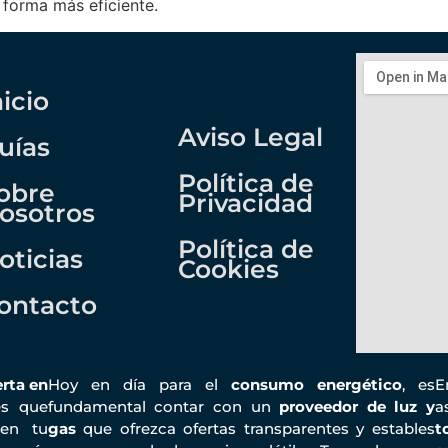
 forma más eficiente.
nicio
Aviso Legal
uías
Política de
obre
Privacidad
osotros
Política de
oticias
Cookies
ontacto
rta en
Hoy en día para el
consumo energético
, es
es que
fundamental contar con un
proveedor de luz y
a
n tu
gas
que ofrezca ofertas transparentes y estables
t