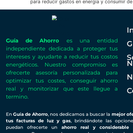
para reducir gastos en energía y consumir de
I
Guía de Ahorro
es una entidad
G
independiente dedicada a proteger tus
S
intereses y ayudarte a reducir tus costos
N
energéticos. Nuestro compromiso es
ofrecerte asesoría personalizada para
N
optimizar tus costes, conseguir ahorro
real y monitorizar que este llegue a
C
termino.
En
Guía de Ahorro
, nos dedicamos a buscar la
mejor ofe
tus facturas de luz y gas
, brindándote las opcion
puedan ofrecerte un
ahorro real y considerable
e