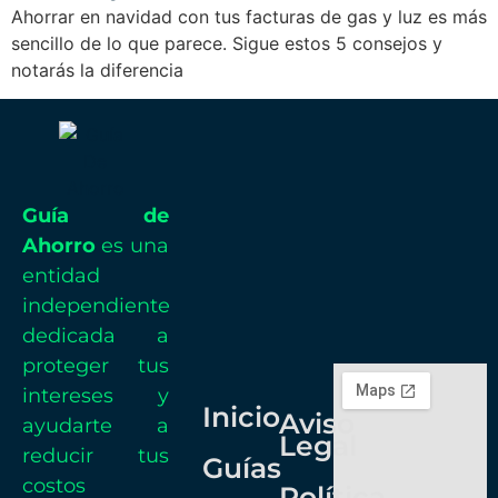
Ahorrar en navidad con tus facturas de gas y luz es más
sencillo de lo que parece. Sigue estos 5 consejos y
notarás la diferencia
Guía de
Ahorro
es una
entidad
independiente
dedicada a
proteger tus
intereses y
Inicio
Aviso
ayudarte a
Legal
reducir tus
Guías
costos
Política