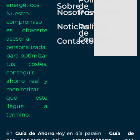
Sobre
de
energéticos.
Nosotros
Privacidad
Nuestro
compromiso
Noticias
Política
es ofrecerte
de
Cookies
asesoría
Contacto
personalizada
para optimizar
tus costes,
conseguir
ahorro real y
monitorizar
que este
llegue a
termino.
En
Guía de Ahorro
,
Hoy en día para
En
Guía de