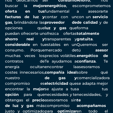
nos dedicamos a
el
consumo
Ahorro
, nos
buscar la
mejor
energético
, es
comprometemos
oferta en tus
fundamental
a asesorarte
facturas de luz y
contar con un
con un
servicio
gas
, brindándote las
proveedor de
de calidad
y de
opciones que
luz y gas
que
forma
puedan ofrecerte un
ofrezca ofertas
totalmente
ahorro real y
transparentes y
gratuita
.
considerable
en tu
estables en un
Queremos ser
consumo. Porque
mercado de
tú
asesor
muchas veces los
precios volátiles.
energético de
contratos de
Te ayudamos a
confianza
. Te
energía ocultan
encontrar la
asesoramos
costes innecesarios,
compañía ideal
sobre qué
nuestro
de gas y
comercializadora
compromiso es
electricidad
que
se adapta mejor
encontrar la
mejor
se ajuste a tus
a tus
opción
para que
necesidades y te
necesidades, y
obtengas el
precio
asesoramos sin
te
de luz y gas
más
compromiso
acompañamos
justo y optimizado
para
optimizar
en todo el