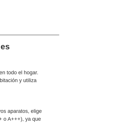
les
n todo el hogar.
itación y utiliza
os aparatos, elige
++ o A+++), ya que