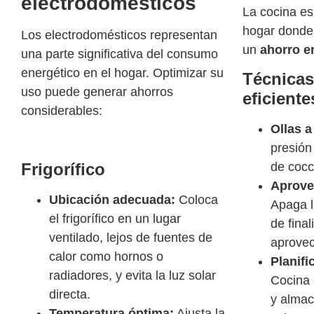
electrodomésticos
La cocina es
hogar donde
Los electrodomésticos representan
un
ahorro e
una parte significativa del consumo
energético en el hogar. Optimizar su
Técnicas
uso puede generar ahorros
eficiente
considerables:
Ollas a
presión
Frigorífico
de cocc
Aprovec
Ubicación adecuada:
Coloca
Apaga l
el frigorífico en un lugar
de final
ventilado, lejos de fuentes de
aprovec
calor como hornos o
Planifi
radiadores, y evita la luz solar
Cocina 
directa.
y almac
Temperatura óptima:
Ajusta la