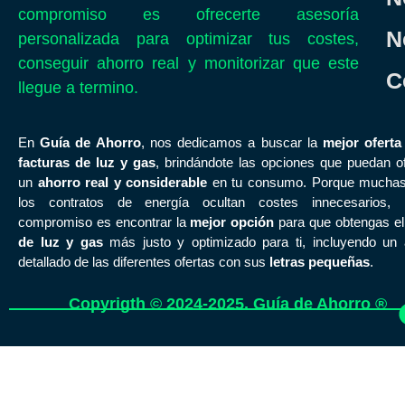
compromiso es ofrecerte asesoría
N
personalizada para optimizar tus costes,
conseguir ahorro real y monitorizar que este
C
llegue a termino.
En
Guía de Ahorro
, nos dedicamos a buscar la
mejor oferta
facturas de luz y gas
, brindándote las opciones que puedan of
un
ahorro real y considerable
en tu consumo. Porque mucha
los contratos de energía ocultan costes innecesarios, 
compromiso es encontrar la
mejor opción
para que obtengas e
de luz y gas
más justo y optimizado para ti, incluyendo un a
detallado de las diferentes ofertas con sus
letras pequeñas
.
Copyrigth © 2024-2025. Guía de Ahorro ®