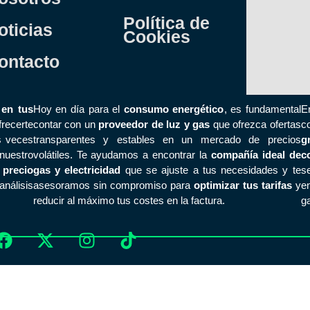
Política de
oticias
Cookies
ontacto
 en tus
Hoy en día para el
consumo energético
, es fundamental
E
recerte
contar con un
proveedor de luz y gas
que ofrezca ofertas
c
s veces
transparentes y estables en un mercado de precios
g
nuestro
volátiles. Te ayudamos a encontrar la
compañía ideal de
c
l
precio
gas y electricidad
que se ajuste a tus necesidades y te
s
nálisis
asesoramos sin compromiso para
optimizar tus tarifas
y
e
reducir al máximo tus costes en la factura.
ga