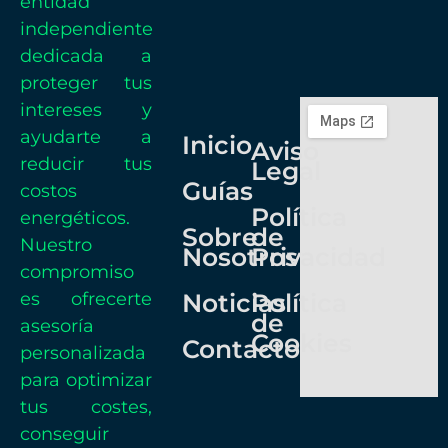
entidad
independiente
dedicada a
proteger tus
intereses y
ayudarte a
Inicio
Aviso
reducir tus
Legal
Guías
costos
Política
energéticos.
Sobre
de
Nuestro
Nosotros
Privacidad
compromiso
es ofrecerte
Noticias
Política
de
asesoría
Cookies
Contacto
personalizada
para optimizar
tus costes,
conseguir