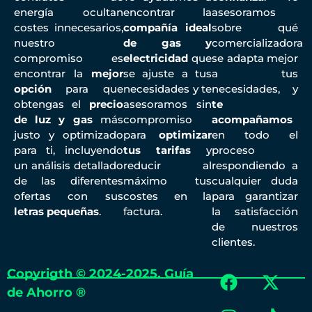
energía ocultan
encontrar la
asesoramos
costes innecesarios,
compañía ideal
sobre qué
nuestro
de gas y
comercializadora
compromiso es
electricidad
que
se adapta mejor
encontrar la
mejor
se ajuste a tus
a tus
opción
para que
necesidades y te
necesidades, y
obtengas el
precio
asesoramos sin
te
de luz y gas
más
compromiso
acompañamos
justo y optimizado
para
optimizar
en todo el
para ti, incluyendo
tus tarifas
y
proceso
un análisis detallado
reducir al
respondiendo a
de las diferentes
máximo tus
cualquier duda
ofertas con sus
costes en la
para garantizar
letras pequeñas
.
factura.
la satisfacción
de nuestros
clientes.
Copyrigth © 2024-2025. Guía
de Ahorro ®