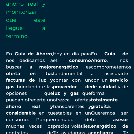
ahorro real y
monitorizar
que este
llegue a
termino.
En
Guía de Ahorro
,
Hoy en día para
En
Guía de
nos dedicamos a
el
consumo
Ahorro
, nos
buscar la
mejor
energético
, es
comprometemos
oferta en tus
fundamental
a asesorarte
facturas de luz y
contar con un
con un
servicio
gas
, brindándote las
proveedor de
de calidad
y de
opciones que
luz y gas
que
forma
puedan ofrecerte un
ofrezca ofertas
totalmente
ahorro real y
transparentes y
gratuita
.
considerable
en tu
estables en un
Queremos ser
consumo. Porque
mercado de
tú
asesor
muchas veces los
precios volátiles.
energético de
contratos de
Te ayudamos a
confianza
. Te