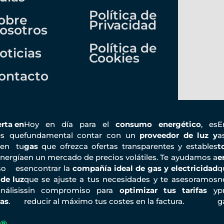
Política de
obre
Privacidad
osotros
Política de
oticias
Cookies
ontacto
rta en
Hoy en día para el
consumo energético
, es
es que
fundamental contar con un
proveedor de luz y
a
n tu
gas
que ofrezca ofertas transparentes y estables
t
nergía
en un mercado de precios volátiles. Te ayudamos a
e
iso es
encontrar la
compañía ideal de gas y electricidad
q
 de luz
que se ajuste a tus necesidades y te asesoramos
n
álisis
sin compromiso para
optimizar tus tarifas
y
p
ñas
.
reducir al máximo tus costes en la factura.
g