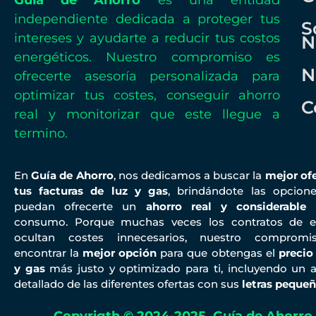
Guía de Ahorro
es una entidad
independiente dedicada a proteger tus
S
intereses y ayudarte a reducir tus costos
N
energéticos. Nuestro compromiso es
N
ofrecerte asesoría personalizada para
optimizar tus costes, conseguir ahorro
C
real y monitorizar que este llegue a
termino.
En
Guía de Ahorro
, nos dedicamos a buscar la
mejor ofe
tus facturas de luz y gas
, brindándote las opcion
puedan ofrecerte un
ahorro real y considerable
e
consumo. Porque muchas veces los contratos de e
ocultan costes innecesarios, nuestro comprom
encontrar la
mejor opción
para que obtengas el
precio
y gas
más justo y optimizado para ti, incluyendo un an
detallado de las diferentes ofertas con sus
letras peque